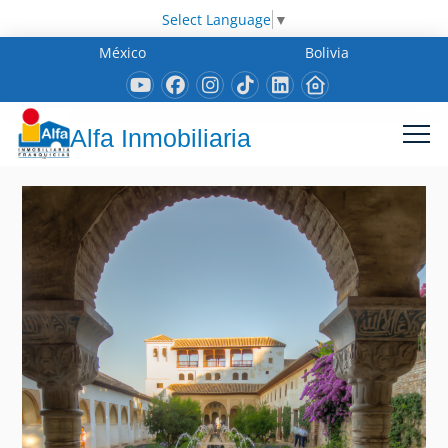
Select Language
▼
México
Bolivia
Alfa Inmobiliaria