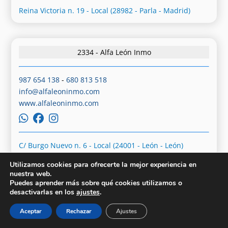
Reina Victoria n. 19 - Local (28982 - Parla - Madrid)
2334 - Alfa León Inmo
987 654 138
-
680 813 518
info@alfaleoninmo.com
www.alfaleoninmo.com
C/ Burgo Nuevo n. 6 - Local (24001 - León - León)
Utilizamos cookies para ofrecerte la mejor experiencia en
nuestra web.
Puedes aprender más sobre qué cookies utilizamos o
2340 - Alfa Residencial Seseña
desactivarlas en los
ajustes
.
Aceptar
Rechazar
Ajustes
825 850 648
-
614 214 958
marcosrojo@alfaresidencialsesena.com