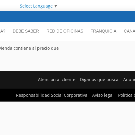
Select Language
▼
FA?
DEBE SABER
RED DE OFICINAS
FRANQUICIA
CANA
vienda contiene al precio que
Atención al cliente
Díganos qué busca
Anunc
Responsabilidad Social Corporativa
Aviso legal
Política