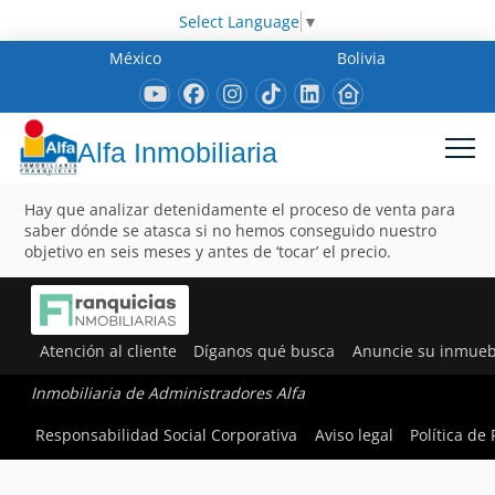
Select Language
▼
México
Bolivia
Alfa Inmobiliaria
Hay que analizar detenidamente el proceso de venta para
saber dónde se atasca si no hemos conseguido nuestro
objetivo en seis meses y antes de ‘tocar’ el precio.
Atención al cliente
Díganos qué busca
Anuncie su inmueb
Inmobiliaria de Administradores Alfa
Responsabilidad Social Corporativa
Aviso legal
Política de