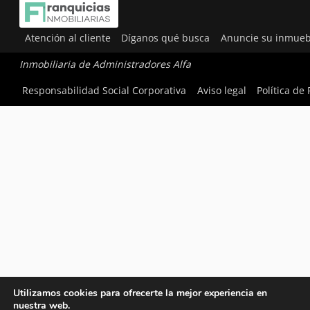
Atención al cliente
Díganos qué busca
Anuncie su inmueb
Inmobiliaria de Administradores Alfa
Responsabilidad Social Corporativa
Aviso legal
Política de
Utilizamos cookies para ofrecerte la mejor experiencia en
nuestra web.