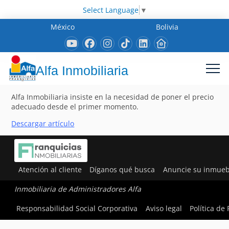
Select Language
▼
México
Bolivia
Alfa Inmobiliaria
Alfa Inmobiliaria insiste en la necesidad de poner el precio
adecuado desde el primer momento.
Descargar artículo
Atención al cliente
Díganos qué busca
Anuncie su inmueb
Inmobiliaria de Administradores Alfa
Responsabilidad Social Corporativa
Aviso legal
Política de