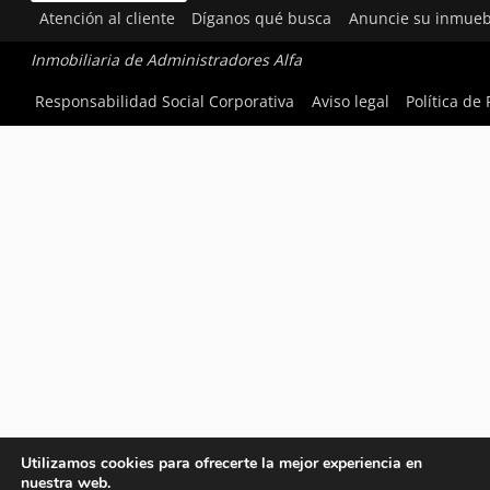
Atención al cliente
Díganos qué busca
Anuncie su inmueb
Inmobiliaria de Administradores Alfa
Responsabilidad Social Corporativa
Aviso legal
Política de
Utilizamos cookies para ofrecerte la mejor experiencia en
nuestra web.