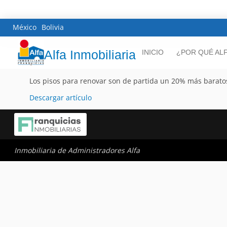
México
Bolivia
Alfa Inmobiliaria
INICIO
¿POR QUÉ AL
Los pisos para renovar son de partida un 20% más barato
Descargar artículo
Inmobiliaria de Administradores Alfa