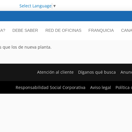
Select Language
▼
FA?
DEBE SABER
RED DE OFICINAS
FRANQUICIA
CANA
s que los de nueva planta.
Atención al cliente
Díganos qué busca
Anunc
Responsabilidad Social Corporativa
Aviso legal
Política