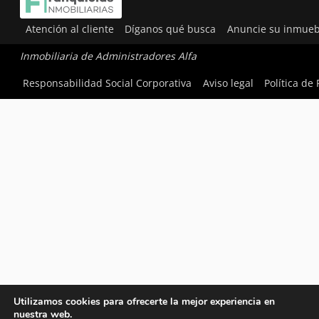
Atención al cliente
Díganos qué busca
Anuncie su inmueb
Inmobiliaria de Administradores Alfa
Responsabilidad Social Corporativa
Aviso legal
Política de
Utilizamos cookies para ofrecerte la mejor experiencia en
nuestra web.