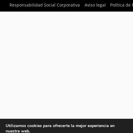
Responsabilidad Social Corporativa
Aviso legal
Política de
Utilizamos cookies para ofrecerte la mejor experiencia en
nuestra web.