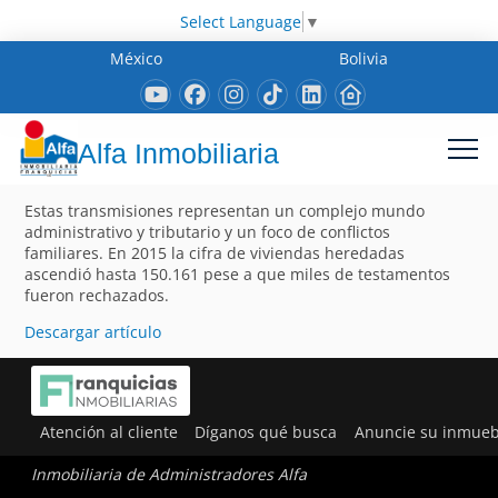
Select Language
▼
México
Bolivia
Alfa Inmobiliaria
Estas transmisiones representan un complejo mundo
administrativo y tributario y un foco de conflictos
familiares. En 2015 la cifra de viviendas heredadas
ascendió hasta 150.161 pese a que miles de testamentos
fueron rechazados.
Descargar artículo
Atención al cliente
Díganos qué busca
Anuncie su inmueb
Inmobiliaria de Administradores Alfa