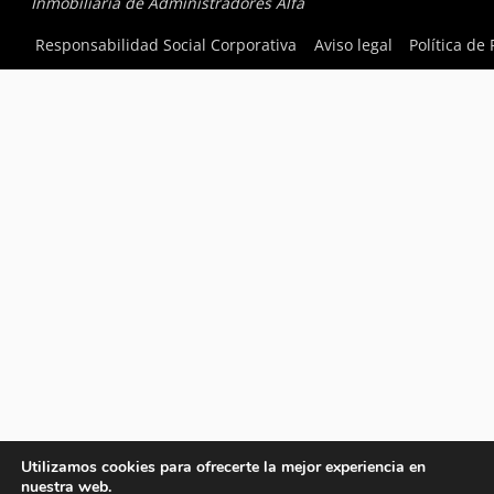
Inmobiliaria de Administradores Alfa
Responsabilidad Social Corporativa
Aviso legal
Política de
Utilizamos cookies para ofrecerte la mejor experiencia en
nuestra web.