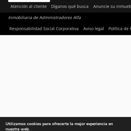
Atención al cliente
Díganos qué busca
Anuncie su inmueb
Inmobiliaria de Administradores Alfa
Responsabilidad Social Corporativa
Aviso legal
Política de
Utilizamos cookies para ofrecerte la mejor experiencia en
nuestra web.