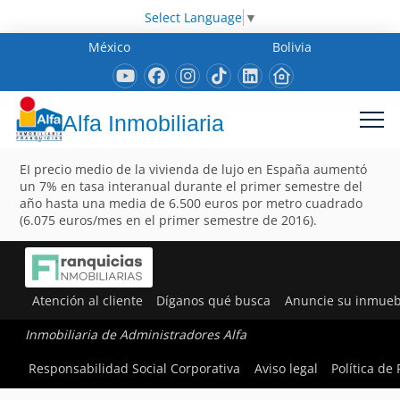
Select Language
▼
México
Bolivia
Alfa Inmobiliaria
EI precio medio de la vivienda de lujo en España aumentó
un 7% en tasa interanual durante el primer semestre del
año hasta una media de 6.500 euros por metro cuadrado
(6.075 euros/mes en el primer semestre de 2016).
Atención al cliente
Díganos qué busca
Anuncie su inmueb
Inmobiliaria de Administradores Alfa
Responsabilidad Social Corporativa
Aviso legal
Política de