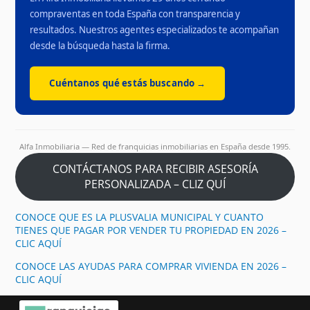
compraventas en toda España con transparencia y
resultados. Nuestros agentes especializados te acompañan
desde la búsqueda hasta la firma.
Cuéntanos qué estás buscando →
Alfa Inmobiliaria — Red de franquicias inmobiliarias en España desde 1995.
CONTÁCTANOS PARA RECIBIR ASESORÍA
PERSONALIZADA – CLIZ QUÍ
CONOCE QUE ES LA PLUSVALIA MUNICIPAL Y CUANTO
TIENES QUE PAGAR POR VENDER TU PROPIEDAD EN 2026 –
CLIC AQUÍ
CONOCE LAS AYUDAS PARA COMPRAR VIVIENDA EN 2026 –
CLIC AQUÍ