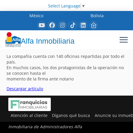
Select Language
▼
México
Bolivia
Alfa Inmobiliaria
La compañía cuenta con 140 oficinas repartidas por todo el
país.
En muchos casos, los dos protagonistas de la operación no
se conocen hasta el
momento de la firma ante notario
Descargar artículo
Atención al cliente
Díganos qué busca
Anuncie su inmueb
Inmobiliaria de Administradores Alfa