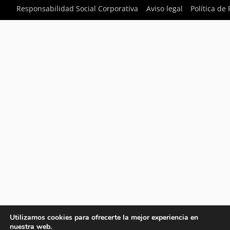
Responsabilidad Social Corporativa
Aviso legal
Política de
Utilizamos cookies para ofrecerte la mejor experiencia en
nuestra web.