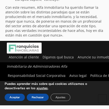
Con este resumen, Alfa Inmobiliaria ha querido llamar la
atención sobre las distintas paradojas que se están
produciendo en el mercado inmobiliario, y la necesidad,
mayor que nunca, de ponerse en manos de un profesional
del sector antes de abordar una operación de este tipo,
pues «las verdades incontestables de hace años, hoy en día
están más en cuestión que nunca».
Atención al cliente
Díganos qué busca
Anuncie su inmueb
Inmobiliaria de Administradores Alfa
Utilizamos cookies para ofrecerte la mejor experiencia en
Responsabilidad Social Corporativa
Aviso legal
Política de
nuestra web.
Puedes aprender más sobre qué cookies utilizamos o
desactivarlas en los
ajustes
.
Aceptar
Rechazar
Ajustes