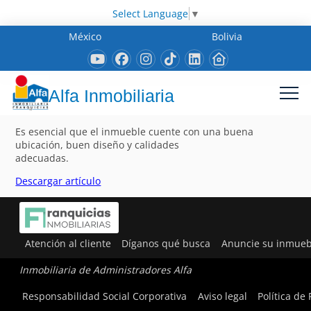
Select Language
▼
México
Bolivia
Alfa Inmobiliaria
Es esencial que el inmueble cuente con una buena
ubicación, buen diseño y calidades
adecuadas.
Descargar artículo
Atención al cliente
Díganos qué busca
Anuncie su inmueb
Inmobiliaria de Administradores Alfa
Responsabilidad Social Corporativa
Aviso legal
Política de