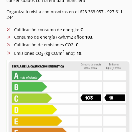
consensuados con la entidad financiera
Organiza tu visita con nosotros en el 623 363 057 - 927 611
244
Calificación consumo de energía:
C
.
Consumo de energía (kwh/m2 año):
103
.
Calificación de emisiones CO2:
C
.
2
Emisiones CO
(kg CO/m
año):
19
.
2